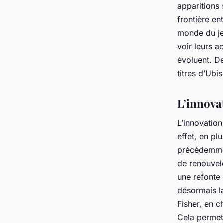
apparitions s
frontière en
monde du je
voir leurs a
évoluent. De
titres d’Ubi
L’innova
L’innovatio
effet, en pl
précédemmen
de renouvel
une refonte
désormais l
Fisher, en 
Cela permett