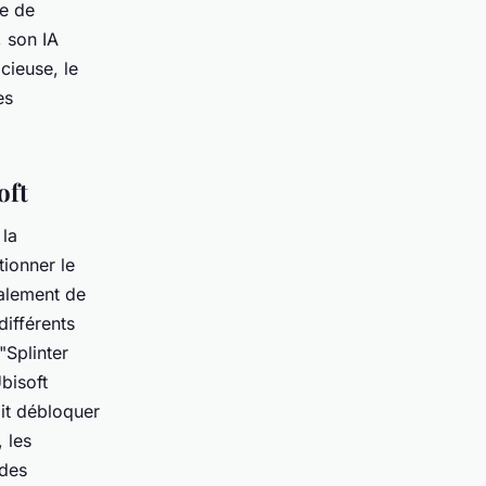
re de
, son IA
cieuse, le
es
oft
 la
tionner le
galement de
différents
"Splinter
bisoft
ait débloquer
 les
 des