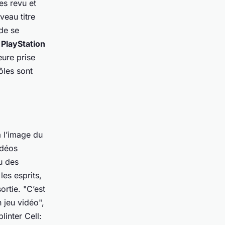
es revu et
veau titre
 de se
r
PlayStation
eure prise
ôles sont
à l’image du
idéos
u des
es esprits,
rtie. "C’est
 jeu vidéo",
inter Cell: