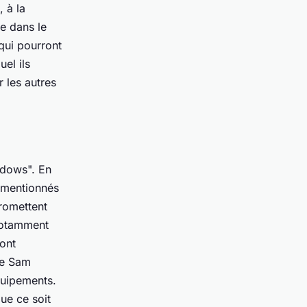
, à la
re dans le
qui pourront
uel ils
 les autres
adows". En
e mentionnés
romettent
 notamment
ont
de Sam
quipements.
ue ce soit