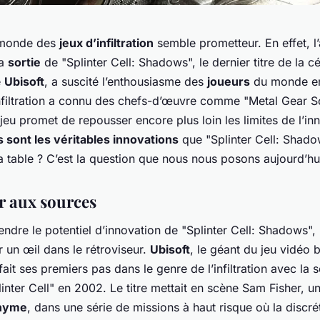
 monde des
jeux d’infiltration
semble prometteur. En effet, l
la
sortie
de "Splinter Cell: Shadows", le dernier titre de la c
e
Ubisoft
, a suscité l’enthousiasme des
joueurs
du monde ent
infiltration a connu des chefs-d’œuvre comme "Metal Gear So
eu promet de repousser encore plus loin les limites de l’in
s sont les véritables innovations
que "Splinter Cell: Shado
a table ? C’est la question que nous nous posons aujourd’hu
r aux sources
dre le potentiel d’innovation de "Splinter Cell: Shadows", i
r un œil dans le rétroviseur.
Ubisoft
, le géant du jeu vidéo 
fait ses premiers pas dans le genre de l’infiltration avec la s
inter Cell" en 2002. Le titre mettait en scène Sam Fisher, u
onyme
, dans une série de missions à haut risque où la discrét