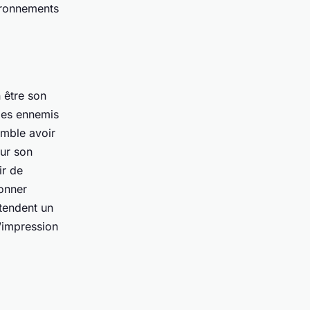
vironnements
 être son
. des ennemis
emble avoir
our son
ir de
donner
ntendent un
l’impression