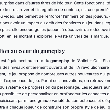
urprise dans d’autres titres de l’éditeur. Cette fonctionnalité
tre le cross-over et l’intégration de contenu, est une premiè
u vidéo. Elle permet de renforcer l’immersion des joueurs, 
ctions avoir un impact au-delà des frontières du jeu dans leq
 plus, elle encourage les joueurs à découvrir ou redécouvrir
soft, en les incitant à explorer le vaste univers de la marque.
tion au cœur du gameplay
n est également au cœur du
gameplay
de "Splinter Cell: Sh
us des niveaux entièrement ouverts et de l’IA révolutionnair
t, le jeu propose de nombreuses autres nouveautés qui p
er l’expérience de jeu. Parmi ces innovations, on retrouve
 du système de progression du personnage. Les joueurs aur
a possibilité de personnaliser en profondeur les capacités 
choisissant parmi une grande variété de compétences et d’é
ra à chaque joueur de construire son propre style de jeu, q