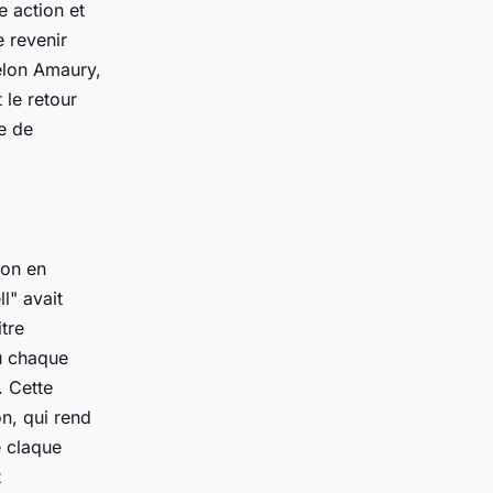
e action et
e revenir
elon Amaury,
t le retour
he de
ion en
l" avait
tre
où chaque
. Cette
n, qui rend
e claque
t