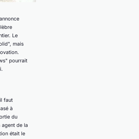
’annonce
élèbre
ier. Le
lid", mais
novation.
ws" pourrait
i.
l faut
basé à
ortie du
n agent de la
ion était le