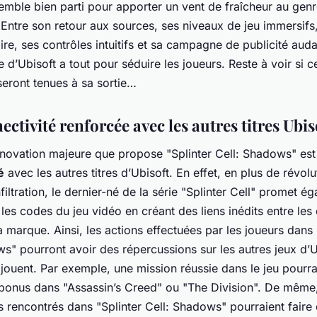
mble bien parti pour apporter un vent de fraîcheur au gen
on. Entre son retour aux sources, ses niveaux de jeu immersifs
ire, ses contrôles intuitifs et sa campagne de publicité auda
e d’Ubisoft a tout pour séduire les joueurs. Reste à voir si c
eront tenues à sa sortie…
ctivité renforcée avec les autres titres Ubis
nnovation majeure que propose "Splinter Cell: Shadows" est
é
avec les autres titres d’Ubisoft. En effet, en plus de révolu
nfiltration, le dernier-né de la série "Splinter Cell" promet é
les codes du jeu vidéo en créant des liens inédits entre les 
a marque. Ainsi, les actions effectuées par les joueurs dans 
s" pourront avoir des répercussions sur les autres jeux d’U
 jouent. Par exemple, une mission réussie dans le jeu pourr
bonus dans "Assassin’s Creed" ou "The Division". De même,
 rencontrés dans "Splinter Cell: Shadows" pourraient faire