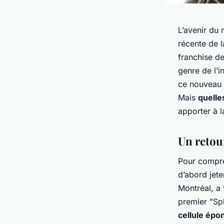
L’avenir du
récente de 
franchise d
genre de l’
ce nouveau j
Mais
quelle
apporter à l
Un retou
Pour compren
d’abord jete
Montréal, a 
premier "Spl
cellule ép