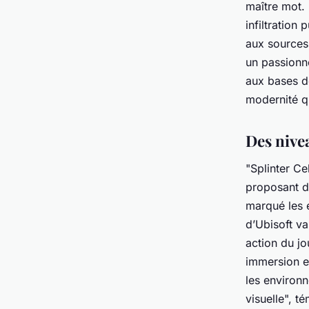
maître mot. 
infiltration
aux sources
un passionné
aux bases de
modernité qu
Des nive
"Splinter Ce
proposant 
marqué les 
d’Ubisoft v
action du jo
immersion e
les environn
visuelle", t