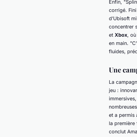
Enfin, "Spli
corrigé. Fin
d’Ubisoft mi
concentrer s
et
Xbox
, où
en main. "C’
fluides, pré
Une camp
La campag
jeu : innova
immersives, 
nombreuses 
et a permis 
la première 
conclut Amau