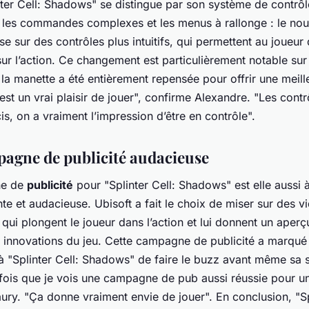
nter Cell: Shadows" se distingue par son système de contrôl
i les commandes complexes et les menus à rallonge : le nou
se sur des contrôles plus intuitifs, qui permettent au joueur
ur l’action. Ce changement est particulièrement notable su
 la manette a été entièrement repensée pour offrir une meill
est un vrai plaisir de jouer", confirme Alexandre. "Les contr
cis, on a vraiment l’impression d’être en contrôle".
agne de publicité audacieuse
ne de
publicité
pour "Splinter Cell: Shadows" est elle aussi 
nte et audacieuse. Ubisoft a fait le choix de miser sur des v
qui plongent le joueur dans l’action et lui donnent un aperç
innovations du jeu. Cette campagne de publicité a marqué l
à "Splinter Cell: Shadows" de faire le buzz avant même sa so
fois que je vois une campagne de pub aussi réussie pour un
ry. "Ça donne vraiment envie de jouer". En conclusion, "Spl