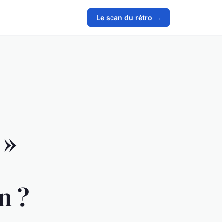
Le scan du rétro →
 »
n ?