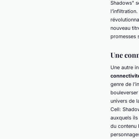
Shadows" se
l’infiltrati
révolutionna
nouveau titr
promesses s
Une conne
Une autre i
connectivit
genre de l’i
bouleverser 
univers de l
Cell: Shadow
auxquels ils
du contenu 
personnages