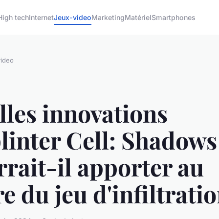
High tech
Internet
Jeux-video
Marketing
Matériel
Smartphones
ideo
les innovations
linter Cell: Shadows
rait-il apporter au
e du jeu d'infiltratio