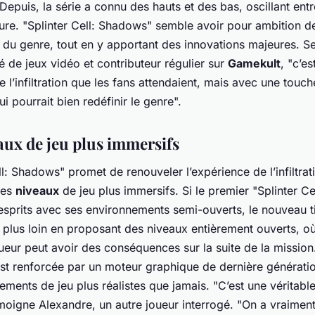
Depuis, la série a connu des hauts et des bas, oscillant entr
 pure. "Splinter Cell: Shadows" semble avoir pour ambition d
 du genre, tout en y apportant des innovations majeures. S
 de jeux vidéo et contributeur régulier sur
Gamekult
, "c’es
 l’infiltration que les fans attendaient, mais avec une touc
i pourrait bien redéfinir le genre".
aux de jeu plus immersifs
ll: Shadows" promet de renouveler l’expérience de l’infiltrat
des
niveaux
de jeu plus immersifs. Si le premier "Splinter Cel
esprits avec ses environnements semi-ouverts, le nouveau ti
a plus loin en proposant des niveaux entièrement ouverts, 
ueur peut avoir des conséquences sur la suite de la mission
st renforcée par un moteur graphique de dernière génératio
ements de jeu plus réalistes que jamais. "C’est une véritabl
émoigne Alexandre, un autre joueur interrogé. "On a vraimen