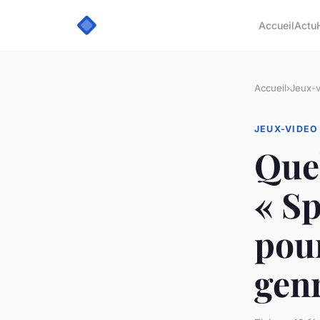
Accueil
Actu
Accueil
›
Jeux-v
JEUX-VIDEO
Quel
« Sp
pour
genr