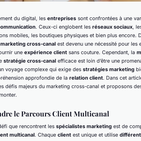
ment du digital, les
entreprises
sont confrontées à une var
communication
. Ceux-ci englobent les
réseaux sociaux
, l
ions mobiles, les boutiques physiques et bien plus encore. 
e
marketing cross-canal
est devenu une nécessité pour les e
fournir une
expérience client
sans couture. Cependant, la
m
ne
stratégie cross-canal
efficace est loin d’être une promen
 un voyage complexe qui exige des
stratégies marketing
bi
réhension approfondie de la
relation client
. Dans cet artic
les défis majeurs du marketing cross-canal et proposons des
rmonter.
re le Parcours Client Multicanal
défi que rencontrent les
spécialistes marketing
est de comp
ient multicanal
. Chaque
client
est unique et utilise
différen