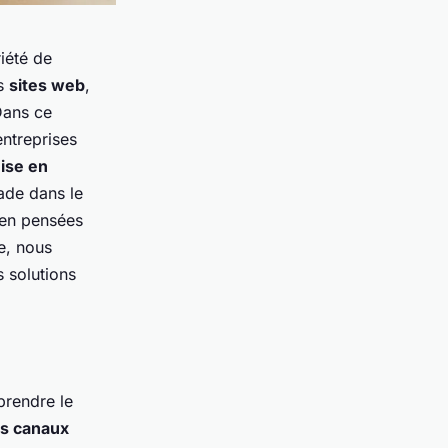
iété de
es
sites web
,
Dans ce
ntreprises
ise en
ade dans le
en pensées
le, nous
 solutions
rendre le
ts canaux