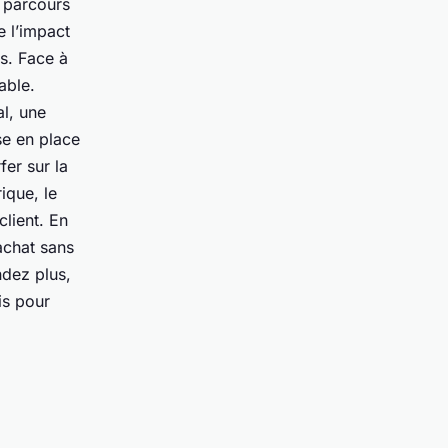
e parcours
e l’impact
es. Face à
able.
l, une
se en place
fer sur la
ique, le
client. En
achat sans
ndez plus,
is pour