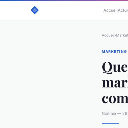
Accueil
Actu
Accueil
›
Market
MARKETING
Quel
mark
com
Noémie — 29 