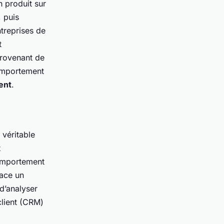
n produit sur
, puis
ntreprises de
t
rovenant de
comportement
ent
.
 véritable
t
comportement
lace un
 d’analyser
client (CRM)