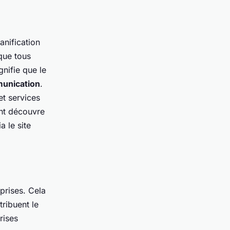
anification
que tous
nifie que le
unication
.
et services
ent découvre
a le site
eprises. Cela
ribuent le
rises