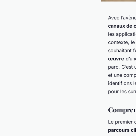
Avec l’avène
canaux de 
les applicat
contexte, l
souhaitant 
œuvre
d’u
parc. C’est
et une comp
identifions 
pour les su
Comprend
Le premier 
parcours cl