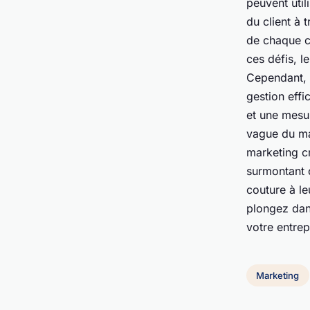
peuvent util
du client à 
de chaque ca
ces défis, l
Cependant, 
gestion effi
et une mesur
vague du ma
marketing cr
surmontant c
couture à le
plongez dan
votre entrep
Marketing