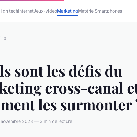
High tech
Internet
Jeux-video
Marketing
Matériel
Smartphones
ing
s sont les défis du
eting cross-canal e
ment les surmonter 
novembre 2023 — 3 min de lecture